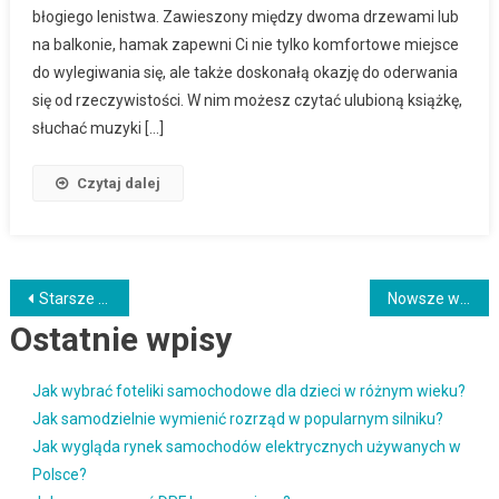
błogiego lenistwa. Zawieszony między dwoma drzewami lub
na balkonie, hamak zapewni Ci nie tylko komfortowe miejsce
do wylegiwania się, ale także doskonałą okazję do oderwania
się od rzeczywistości. W nim możesz czytać ulubioną książkę,
słuchać muzyki […]
Czytaj dalej
Nawigacja
Starsze wpisy
Nowsze wpisy
Ostatnie wpisy
po
wpisach
Jak wybrać foteliki samochodowe dla dzieci w różnym wieku?
Jak samodzielnie wymienić rozrząd w popularnym silniku?
Jak wygląda rynek samochodów elektrycznych używanych w
Polsce?