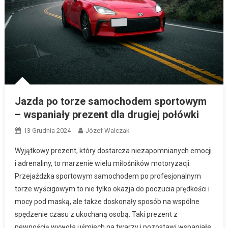
Jazda po torze samochodem sportowym
– wspaniały prezent dla drugiej połówki
13 Grudnia 2024
Józef Walczak
Wyjątkowy prezent, który dostarcza niezapomnianych emocji
i adrenaliny, to marzenie wielu miłośników motoryzacji.
Przejażdżka sportowym samochodem po profesjonalnym
torze wyścigowym to nie tylko okazja do poczucia prędkości i
mocy pod maską, ale także doskonały sposób na wspólne
spędzenie czasu z ukochaną osobą. Taki prezent z
pewnością wywoła uśmiech na twarzy i pozostawi wspaniałe