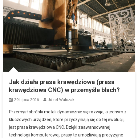
Jak regenerować DPF bez wymiany?
Jak przeprowadzić audyt procesów w firmie usługowej?
Jak działa prasa krawędziowa (prasa
krawędziowa CNC) w przemyśle blach?
29 Lipca 2026
Józef Walczak
Przemysł obróbki metali dynamicznie się rozwija, a jednym z
kluczowych urządzeń, które przyczyniają się do tej ewolucji,
jest prasa krawędziowa CNC. Dzięki zaawansowanej
technologii komputerowej, prasy te umożliwiają precyzyjne