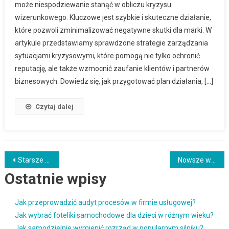
może niespodziewanie stanąć w obliczu kryzysu
wizerunkowego. Kluczowe jest szybkie i skuteczne działanie,
które pozwoli zminimalizować negatywne skutki dla marki. W
artykule przedstawiamy sprawdzone strategie zarządzania
sytuacjami kryzysowymi, które pomogą nie tylko ochronić
reputację, ale także wzmocnić zaufanie klientów i partnerów
biznesowych. Dowiedz się, jak przygotować plan działania, […]
Czytaj dalej
Nawigacja
Starsze wpisy
Nowsze wpisy
Ostatnie wpisy
po
wpisach
Jak przeprowadzić audyt procesów w firmie usługowej?
Jak wybrać foteliki samochodowe dla dzieci w różnym wieku?
Jak samodzielnie wymienić rozrząd w popularnym silniku?