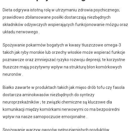
Dieta odgrywa istotną rolę w utrzymaniu zdrowia psychicznego;
prawidłowo zbilansowane posiłki dostarczają niezbędnych
składników odżywczych wspierających funkcjonowanie mózgu oraz
układu nerwowego .
Spożywanie pokarmów bogatych w kwasy tłuszczowe omega-3
takich jak ryby morskie lub orzechy włoskie może wspierać funkcje
poznawcze oraz zmniejszać ryzyko rozwoju depresji; te korzystne
tłuszcze mają pozytywny wpływ na strukturę błon komórkowych
neuronów .
Białko zawarte w produktach takich jak mięso drób tofu czy fasola
dostarcza aminokwasów niezbędnych do syntezy
neuroprzekaźników ; te związki chemiczne są kluczowe dla
komunikacji między komórkami nerwowymi co ma bezpośredni
wpływ na nasze samopoczucie emocjonalne .
Spożywanie warzyw owoców pełnoziarnistych produktów