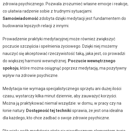
zdrowia psychicznego. Pozwala zrozumieć własne emocje i reakcje,
co ułatwia radzenie sobie z trudnymi sytuacjami.
Samoświadomość
zdobyta dzięki medytacji jest fundamentem do
budowania lepszych relacji z innymi.
Prowadzenie praktyki medytacyjnej może również zwiększyć
poczucie szczęścia i spełnienia życiowego. Dzięki niej możemy
nauczyć się akceptować rzeczywistość taką, jaka jest, co prowadzi
do większej harmonii wewnętrznej.
Poczucie wewnętrznego
spokoju
, które można osiągnąć poprzez medytację, ma pozytywny
wpływ na zdrowie psychiczne.
Medytacja nie wymaga specjalistycznego sprzętu ani dużej ilości
czasu; wystarczy kilka minut dziennie, aby zauważyć korzyści.
Można ją praktykować niemal wszędzie: w domu, w pracy czy na
łonie natury.
Dostępność tej techniki
sprawia, że jest ona idealna
dla każdego, kto chce zadbać o swoje zdrowie psychiczne.
Dla wielu osób medytacja stała się nieodłącznym elementem życia