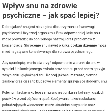
Wpływ snu na zdrowie
psychiczne – jak spać lepiej?
Dobra jakość snu jest niezbędna dla utrzymania równowagi
psychicznej i fizycznej organizmu. Brak odpowiedniej ilości snu
może prowadzić do obniżonego nastroju oraz problemów z
koncentracją.
Skrócenie snu nawet o kilka godzin dziennie
może
mieć negatywne konsekwencje dla zdrowia psychicznego.
Aby spać lepiej, warto stworzyć odpowiednie warunki do snu w
sypialni. Unikanie jasnego światła oraz hałasu przed snem sprzyja
zasypianiu i głębokości snu.
Dobrej jakości materac
, ciemne
zasłony oraz cisza to kluczowe elementy sprzyjające dobremu snu.
Kolejnym krokiem ku lepszemu snu jest unikanie kofeiny i ciężkich
posiłków przed pójściem spać. Spożywanie takich substancji
pobudzających wieczorem może utrudniać zasypianie oraz
pogarszać jakość snu.
Lekkostrawna kolacja
spożyta co najmniej