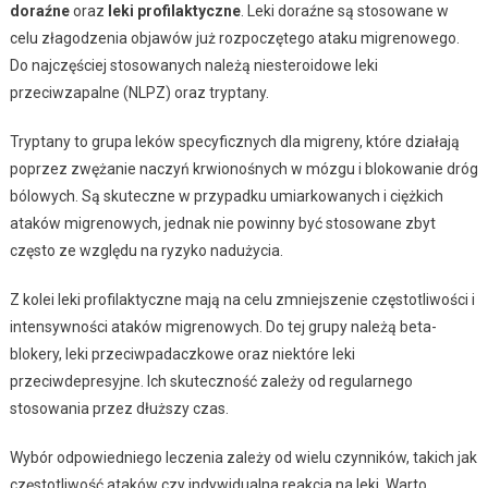
doraźne
oraz
leki profilaktyczne
. Leki doraźne są stosowane w
celu złagodzenia objawów już rozpoczętego ataku migrenowego.
Do najczęściej stosowanych należą niesteroidowe leki
przeciwzapalne (NLPZ) oraz tryptany.
Tryptany to grupa leków specyficznych dla migreny, które działają
poprzez zwężanie naczyń krwionośnych w mózgu i blokowanie dróg
bólowych. Są skuteczne w przypadku umiarkowanych i ciężkich
ataków migrenowych, jednak nie powinny być stosowane zbyt
często ze względu na ryzyko nadużycia.
Z kolei leki profilaktyczne mają na celu zmniejszenie częstotliwości i
intensywności ataków migrenowych. Do tej grupy należą beta-
blokery, leki przeciwpadaczkowe oraz niektóre leki
przeciwdepresyjne. Ich skuteczność zależy od regularnego
stosowania przez dłuższy czas.
Wybór odpowiedniego leczenia zależy od wielu czynników, takich jak
częstotliwość ataków czy indywidualna reakcja na leki. Warto