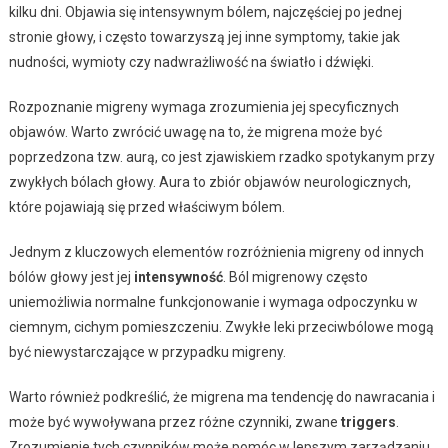
kilku dni. Objawia się intensywnym bólem, najczęściej po jednej
stronie głowy, i często towarzyszą jej inne symptomy, takie jak
nudności, wymioty czy nadwrażliwość na światło i dźwięki.
Rozpoznanie migreny wymaga zrozumienia jej specyficznych
objawów. Warto zwrócić uwagę na to, że migrena może być
poprzedzona tzw. aurą, co jest zjawiskiem rzadko spotykanym przy
zwykłych bólach głowy. Aura to zbiór objawów neurologicznych,
które pojawiają się przed właściwym bólem.
Jednym z kluczowych elementów rozróżnienia migreny od innych
bólów głowy jest jej
intensywność
. Ból migrenowy często
uniemożliwia normalne funkcjonowanie i wymaga odpoczynku w
ciemnym, cichym pomieszczeniu. Zwykłe leki przeciwbólowe mogą
być niewystarczające w przypadku migreny.
Warto również podkreślić, że migrena ma tendencję do nawracania i
może być wywoływana przez różne czynniki, zwane
triggers
.
Zrozumienie tych czynników może pomóc w lepszym zarządzaniu