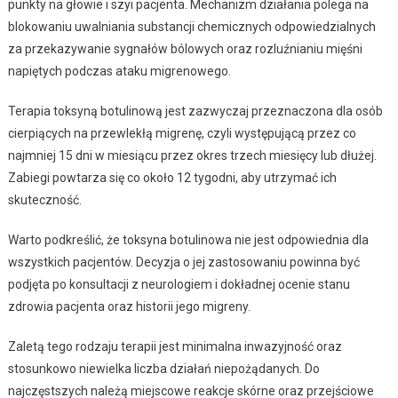
punkty na głowie i szyi pacjenta. Mechanizm działania polega na
blokowaniu uwalniania substancji chemicznych odpowiedzialnych
za przekazywanie sygnałów bólowych oraz rozluźnianiu mięśni
napiętych podczas ataku migrenowego.
Terapia toksyną botulinową jest zazwyczaj przeznaczona dla osób
cierpiących na przewlekłą migrenę, czyli występującą przez co
najmniej 15 dni w miesiącu przez okres trzech miesięcy lub dłużej.
Zabiegi powtarza się co około 12 tygodni, aby utrzymać ich
skuteczność.
Warto podkreślić, że toksyna botulinowa nie jest odpowiednia dla
wszystkich pacjentów. Decyzja o jej zastosowaniu powinna być
podjęta po konsultacji z neurologiem i dokładnej ocenie stanu
zdrowia pacjenta oraz historii jego migreny.
Zaletą tego rodzaju terapii jest minimalna inwazyjność oraz
stosunkowo niewielka liczba działań niepożądanych. Do
najczęstszych należą miejscowe reakcje skórne oraz przejściowe