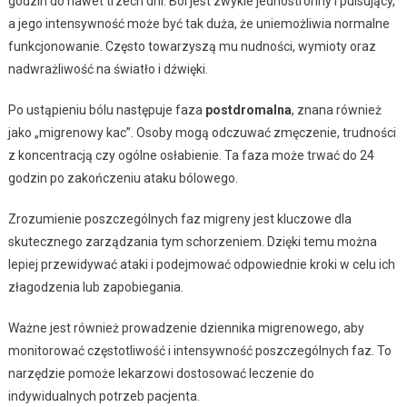
godzin do nawet trzech dni. Ból jest zwykle jednostronny i pulsujący,
a jego intensywność może być tak duża, że uniemożliwia normalne
funkcjonowanie. Często towarzyszą mu nudności, wymioty oraz
nadwrażliwość na światło i dźwięki.
Po ustąpieniu bólu następuje faza
postdromalna
, znana również
jako „migrenowy kac”. Osoby mogą odczuwać zmęczenie, trudności
z koncentracją czy ogólne osłabienie. Ta faza może trwać do 24
godzin po zakończeniu ataku bólowego.
Zrozumienie poszczególnych faz migreny jest kluczowe dla
skutecznego zarządzania tym schorzeniem. Dzięki temu można
lepiej przewidywać ataki i podejmować odpowiednie kroki w celu ich
złagodzenia lub zapobiegania.
Ważne jest również prowadzenie dziennika migrenowego, aby
monitorować częstotliwość i intensywność poszczególnych faz. To
narzędzie pomoże lekarzowi dostosować leczenie do
indywidualnych potrzeb pacjenta.