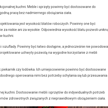
kcjonalnej kuchni. Meble i sprzęty powinny być dostosowane do
godną pracę bez nadmiernego obciążania ciała.
jektowania jest wysokość blatów roboczych. Powinny one być
e za niskie ani za wysokie. Odpowiednia wysokość blatu pozwoli unikn
 w kuchni.
i szuflady. Powinny być łatwo dostępne, a jednocześnie nie powodow
aprojektowane uchwyty pozwolą na wygodne korzystanie z mebli
ak piekarnik czy lodówka. Ich umiejscowienie powinno być dostosowane
bodnego operowania nimi bez potrzeby schylania się lub przesuwania
lnej kuchni. Dostosowanie mebli i sprzętów do indywidualnych potrzeb
blemów zdrowotnych związanych z nieprawidłowym obciążeniem ciała.