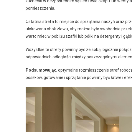
kuchenki w bezpośrednim sąsiedztwie okapu lub wentylac
pomieszczenia.
Ostatnia strefa to miejsce do sprzątania naczyń oraz 
ulokowana obok zlewu, aby można było swobodnie przek
warto mieć w pobliżu szafki lub półki na detergenty i gąbk
Wszystkie te strefy powinny być ze sobą logicznie połąc
odpowiednich odległości między poszczególnymi elemen
Podsumowując
, optymalne rozmieszczenie stref roboc
posiłków, gotowanie i sprzątanie powinny być łatwe i 