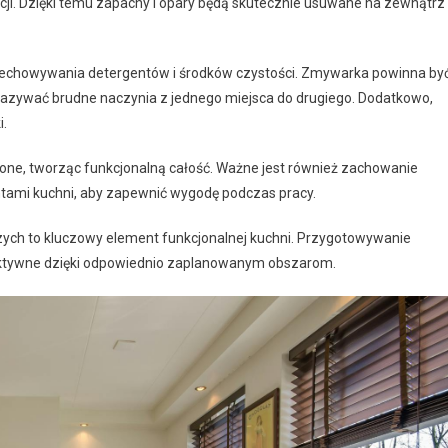
ji. Dzięki temu zapachy i opary będą skutecznie usuwane na zewnątrz
przechowywania detergentów i środków czystości. Zmywarka powinna by
azywać brudne naczynia z jednego miejsca do drugiego. Dodatkowo,
i.
zone, tworząc funkcjonalną całość. Ważne jest również zachowanie
tami kuchni, aby zapewnić wygodę podczas pracy.
zych to kluczowy element funkcjonalnej kuchni. Przygotowywanie
efektywne dzięki odpowiednio zaplanowanym obszarom.