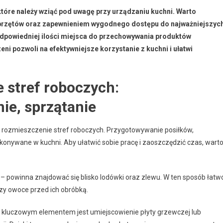
które należy wziąć pod uwagę przy urządzaniu kuchni. Warto
przętów oraz zapewnieniem wygodnego dostępu do najważniejszyc
dpowiedniej ilości miejsca do przechowywania produktów
i pozwoli na efektywniejsze korzystanie z kuchni i ułatwi
 stref roboczych:
ie, sprzątanie
 rozmieszczenie stref roboczych. Przygotowywanie posiłków,
konywane w kuchni. Aby ułatwić sobie pracę i zaoszczędzić czas, wart
– powinna znajdować się blisko lodówki oraz zlewu. W ten sposób łatw
zy owoce przed ich obróbką.
aj kluczowym elementem jest umiejscowienie płyty grzewczej lub