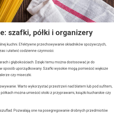
 szafki, półki i organizery
nalnej kuchni. Efektywne przechowywanie składników spożywczych,
as i ułatwić codzienne czynności.
rach i głębokościach. Dzięki temu można dostosować je do
 w sposób uporządkowany. Szafki wysokie mogą pomieścić większe
talerze czy miseczki.
howywanie. Warto wykorzystać przestrzeń nad blatem lub pod sufitem,
ółkach można umieścić słoiki z przyprawami, książki kucharskie czy
i szuflad. Pozwalają one na posegregowanie drobnych przedmiotów