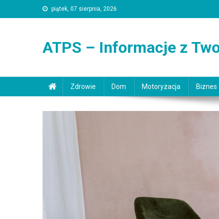
Skip
piątek, 07 sierpnia, 2026
to
content
ATPS – Informacje z Two
Zdrowie
Dom
Motoryzacja
Biznes