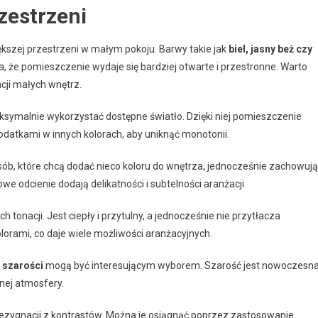
zestrzeni
ększej przestrzeni w małym pokoju. Barwy takie jak
biel, jasny beż czy
a, że pomieszczenie wydaje się bardziej otwarte i przestronne. Warto
cji małych wnętrz.
ksymalnie wykorzystać dostępne światło. Dzięki niej pomieszczenie
dodatkami w innych kolorach, aby uniknąć monotonii.
b, które chcą dodać nieco koloru do wnętrza, jednocześnie zachowuj
we odcienie dodają delikatności i subtelności aranżacji.
 tonacji. Jest ciepły i przytulny, a jednocześnie nie przytłacza
orami, co daje wiele możliwości aranżacyjnych.
 szarości
mogą być interesującym wyborem. Szarość jest nowoczesna
nej atmosfery.
rezygnacji z kontrastów. Można je osiągnąć poprzez zastosowanie