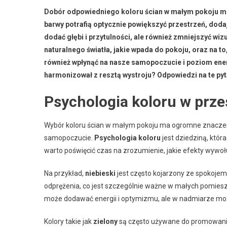
Dobór odpowiedniego koloru ścian w małym pokoju mo
barwy potrafią optycznie powiększyć przestrzeń, doda
dodać głębi i przytulności, ale również zmniejszyć wi
naturalnego światła, jakie wpada do pokoju, oraz na t
również wpłynąć na nasze samopoczucie i poziom energi
harmonizował z resztą wystroju? Odpowiedzi na te pyt
Psychologia koloru w prze
Wybór koloru ścian w małym pokoju ma ogromne znaczenie
samopoczucie.
Psychologia koloru
jest dziedziną, któr
warto poświęcić czas na zrozumienie, jakie efekty wywoł
Na przykład,
niebieski
jest często kojarzony ze spokojem
odprężenia, co jest szczególnie ważne w małych pomiesz
może dodawać energii i optymizmu, ale w nadmiarze moż
Kolory takie jak
zielony
są często używane do promowania