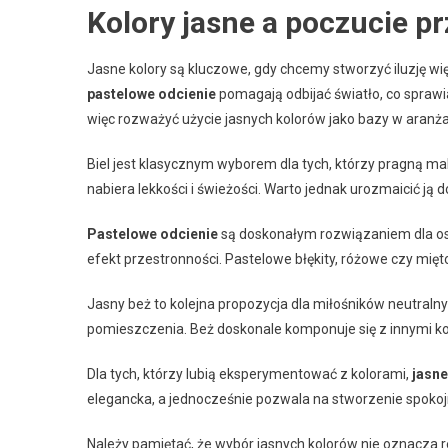
Kolory jasne a poczucie pr
Jasne kolory są kluczowe, gdy chcemy stworzyć iluzję wi
pastelowe odcienie
pomagają odbijać światło, co sprawi
więc rozważyć użycie jasnych kolorów jako bazy w aranża
Biel jest klasycznym wyborem dla tych, którzy pragną ma
nabiera lekkości i świeżości. Warto jednak urozmaicić ją 
Pastelowe odcienie
są doskonałym rozwiązaniem dla osó
efekt przestronności. Pastelowe błękity, różowe czy mięto
Jasny beż to kolejna propozycja dla miłośników neutralnych
pomieszczenia. Beż doskonale komponuje się z innymi kol
Dla tych, którzy lubią eksperymentować z kolorami,
jasne
elegancka, a jednocześnie pozwala na stworzenie spokoj
Należy pamiętać, że wybór jasnych kolorów nie oznacza 