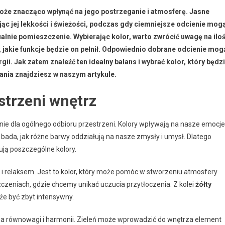
że znacząco wpłynąć na jego postrzeganie i atmosferę. Jasne
jąc jej lekkości i świeżości, podczas gdy ciemniejsze odcienie mog
zualnie pomieszczenie. Wybierając kolor, warto zwrócić uwagę na ilo
o, jakie funkcje będzie on pełnił. Odpowiednio dobrane odcienie mog
i. Jak zatem znaleźć ten idealny balans i wybrać kolor, który będz
ania znajdziesz w naszym artykule.
strzeni wnętrz
 dla ogólnego odbioru przestrzeni. Kolory wpływają na nasze emocje 
a bada, jak różne barwy oddziałują na nasze zmysły i umysł. Dlatego
ują poszczególne kolory.
 i relaksem. Jest to kolor, który może pomóc w stworzeniu atmosfery
czeniach, gdzie chcemy unikać uczucia przytłoczenia. Z kolei
żółty
e być zbyt intensywny.
 równowagi i harmonii. Zieleń może wprowadzić do wnętrza element