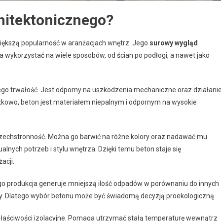
chitektonicznego?
 większą popularność w aranżacjach wnętrz. Jego
surowy wygląd
 wykorzystać na wiele sposobów, od ścian po podłogi, a nawet jako
jego trwałość. Jest odporny na uszkodzenia mechaniczne oraz działani
atkowo, beton jest materiałem niepalnym i odpornym na wysokie
szechstronność. Można go barwić na różne kolory oraz nadawać mu
lnych potrzeb i stylu wnętrza. Dzięki temu beton staje się
acji.
ego produkcja generuje mniejszą ilość odpadów w porównaniu do innych
y. Dlatego wybór betonu może być świadomą decyzją proekologiczną.
łaściwości izolacyjne. Pomaga utrzymać stałą temperaturę wewnątrz