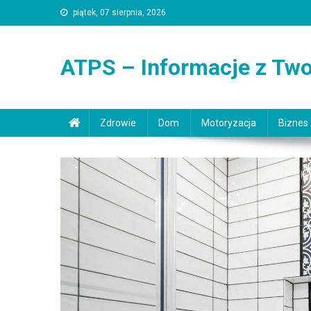
Skip
piątek, 07 sierpnia, 2026
to
content
ATPS – Informacje z Two
Zdrowie
Dom
Motoryzacja
Biznes