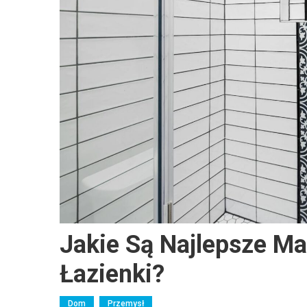
Jakie Są Najlepsze M
Łazienki?
Dom
Przemysł