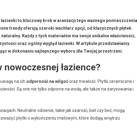
azienki to kluczowy krok w aranżacji tego ważnego pomieszczenia
sne trendy oferują szeroki wachlarz opcji, od klasycznych płytek
aturalny. Każdy z tych materiałów ma swoje unikalne właściwości,
zystości oraz ogólny wygląd łazienki. W artykule przedstawiamy
ając w dokonaniu najlepszego wyboru dla Twojej przestrzeni.
 w nowoczesnej łazience?
ć uwagę na ich
odporność na wilgoć
oraz trwałość. Płytki ceramiczne i
wości. Są one nie tylko odporne na wodę, ale także na zarysowania i
cjach. Neutralne odcienie, takie jak szarość, biel czy beż, mogą
rozważyć płytki o wykończeniu matowym, które dodają wnętrzu