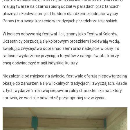
malują twarze na czarno i biorą udział w paradach oraz tańcach
ulicznych. Festiwal ten jest hołdem dla rdzennej ludności wyspy
Panay i ma swoje korzenie w tradycjach przedchrześcijańskich.
W Indiach odbywa się festiwal Holi, znany jako Festiwal Kolorów.
Uczestnicy obrzucają się kolorowym proszkiem i polewają wodą,
świętując zwycięstwo dobra nad złem oraz nadejście wiosny. To
radosne wydarzenie przyciąga turystów z całego świata, którzy
chcą doświadczyć magii indyjskiej kultury.
Niezależnie od miejsca na świecie, festiwale oferują niepowtarzalną
okazję do zanurzenia się w lokalnych tradycjach i zwyczajach. Każde
z tych wydarzeń ma swój niepowtarzalny charakter i klimat, który
sprawia, że warto je odwiedzić przynajmniej raz w życiu.