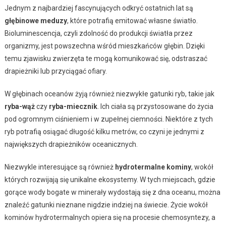
Jednym z najbardziej fascynujących odkryć ostatnich lat są
głębinowe meduzy
, które potrafią emitować własne światło.
Bioluminescencja, czyli zdolność do produkcji światła przez
organizmy, jest powszechna wśród mieszkańców głębin. Dzięki
temu zjawisku zwierzęta te mogą komunikować się, odstraszać
drapieżniki lub przyciągać ofiary.
W głębinach oceanów żyją również niezwykłe gatunki ryb, takie jak
ryba-wąż
czy
ryba-miecznik
. Ich ciała są przystosowane do życia
pod ogromnym ciśnieniem i w zupełnej ciemności. Niektóre z tych
ryb potrafią osiągać długość kilku metrów, co czyni je jednymi z
największych drapieżników oceanicznych.
Niezwykle interesujące są również
hydrotermalne kominy
, wokół
których rozwijają się unikalne ekosystemy. W tych miejscach, gdzie
gorące wody bogate w minerały wydostają się z dna oceanu, można
znaleźć gatunki nieznane nigdzie indziej na świecie. Życie wokół
kominów hydrotermalnych opiera się na procesie chemosyntezy, a