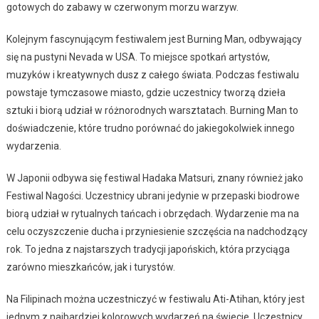
gotowych do zabawy w czerwonym morzu warzyw.
Kolejnym fascynującym festiwalem jest Burning Man, odbywający
się na pustyni Nevada w USA. To miejsce spotkań artystów,
muzyków i kreatywnych dusz z całego świata. Podczas festiwalu
powstaje tymczasowe miasto, gdzie uczestnicy tworzą dzieła
sztuki i biorą udział w różnorodnych warsztatach. Burning Man to
doświadczenie, które trudno porównać do jakiegokolwiek innego
wydarzenia.
W Japonii odbywa się festiwal Hadaka Matsuri, znany również jako
Festiwal Nagości. Uczestnicy ubrani jedynie w przepaski biodrowe
biorą udział w rytualnych tańcach i obrzędach. Wydarzenie ma na
celu oczyszczenie ducha i przyniesienie szczęścia na nadchodzący
rok. To jedna z najstarszych tradycji japońskich, która przyciąga
zarówno mieszkańców, jak i turystów.
Na Filipinach można uczestniczyć w festiwalu Ati-Atihan, który jest
jednym z najbardziej kolorowych wydarzeń na świecie. Uczestnicy