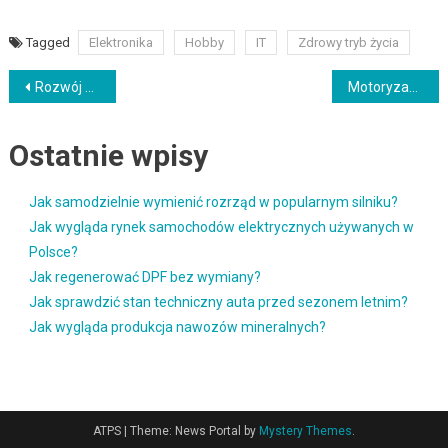
Tagged
Elektronika
Hobby
IT
Zdrowy tryb życia
Nawigacja
Rozwój biznesu w sieci – kluczowe strategie na 2025 rok
Motoryzacja elektryczna – przyszłość na czterech kołach
wpisu
Ostatnie wpisy
Jak samodzielnie wymienić rozrząd w popularnym silniku?
Jak wygląda rynek samochodów elektrycznych używanych w
Polsce?
Jak regenerować DPF bez wymiany?
Jak sprawdzić stan techniczny auta przed sezonem letnim?
Jak wygląda produkcja nawozów mineralnych?
ATPS
|
Theme: News Portal by
Mystery Themes
.