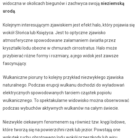
widoczna w okolicach biegunów i zachwyca swoją
nieziemską
urodą
.
Kolejnym interesującym zjawiskiem jest efekt halo, który pojawia się
wokół Słońca lub Księżyca. Jest to optyczne zjawisko
atmosferyczne spowodowane załamaniem światła przez
kryształki lodu obecne w chmurach cirrostratus. Halo może
przybierać różne formy i rozmiary, a jego widok jest zawsze
fascynujący.
Wulkaniczne pioruny to kolejny przykład niezwykłego zjawiska
naturalnego. Podczas erupcji wulkanu dochodzi do wyładowań
elektrycznych spowodowanych tarciem cząstek popiołu
wulkanicznego. To spektakularne widowisko można obserwować
podczas wybuchów aktywnych wulkanów na całym świecie.
Niezwykle ciekawym fenomenem są również tzw. kręgi lodowe,
które tworzą się na powierzchni rzek lub jezior. Powstają one
wskutek ruchu obrotowego lodu wokół przeszkody lub wiru