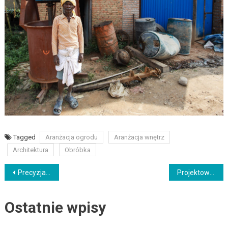
Tagged
Aranżacja ogrodu
Aranżacja wnętrz
Architektura
Obróbka
Nawigacja
Precyzja w obróbce materiałów – techniki i wyzwania
Projektowanie wnętrz – odkryj swoje marzenia o idealnym domu
wpisu
Ostatnie wpisy