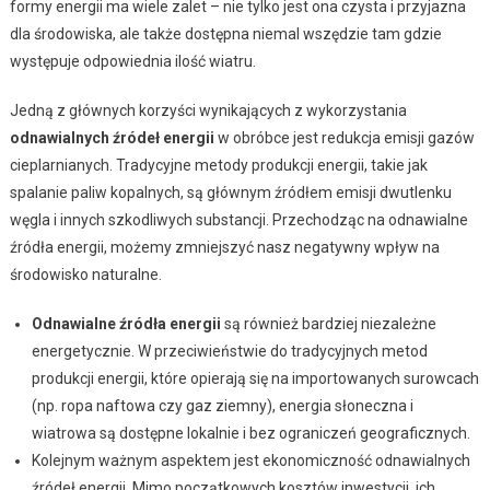
formy energii ma wiele zalet – nie tylko jest ona czysta i przyjazna
dla środowiska, ale także dostępna niemal wszędzie tam gdzie
występuje odpowiednia ilość wiatru.
Jedną z głównych korzyści wynikających z wykorzystania
odnawialnych źródeł energii
w obróbce jest redukcja emisji gazów
cieplarnianych. Tradycyjne metody produkcji energii, takie jak
spalanie paliw kopalnych, są głównym źródłem emisji dwutlenku
węgla i innych szkodliwych substancji. Przechodząc na odnawialne
źródła energii, możemy zmniejszyć nasz negatywny wpływ na
środowisko naturalne.
Odnawialne źródła energii
są również bardziej niezależne
energetycznie. W przeciwieństwie do tradycyjnych metod
produkcji energii, które opierają się na importowanych surowcach
(np. ropa naftowa czy gaz ziemny), energia słoneczna i
wiatrowa są dostępne lokalnie i bez ograniczeń geograficznych.
Kolejnym ważnym aspektem jest ekonomiczność odnawialnych
źródeł energii. Mimo początkowych kosztów inwestycji, ich