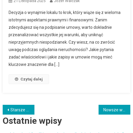
21 Listopada 2025
Józef Walczak
Decyzja o wynajmie lokalu to krok, który wiąże się z wieloma
istotnymi aspektami prawnymi i finansowymi. Zanim
zdecydujesz się na podpisanie umowy, warto dokładnie
przeanalizować wszystkie jej warunki, aby uniknąć
nieprzyjemnych niespodzianek. Czy wiesz, na co zwrócić
uwagę podczas oglądania nieruchomości? Jakie pytania
zadać właścicielowi i jakie zapisy w umowie mogą mieć
kluczowe znaczenie dla […]
Czytaj dalej
Nawigacja
Starsze wpisy
Nowsze wpisy
Ostatnie wpisy
po