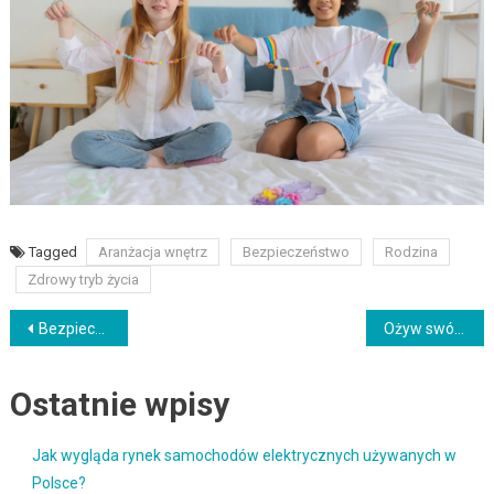
Tagged
Aranżacja wnętrz
Bezpieczeństwo
Rodzina
Zdrowy tryb życia
Nawigacja
Bezpieczeństwo domu i samochodu – ochrona Twojego mienia
Ożyw swój salon – szybka metamorfoza przy pomocy plakatów
wpisu
Ostatnie wpisy
Jak wygląda rynek samochodów elektrycznych używanych w
Polsce?