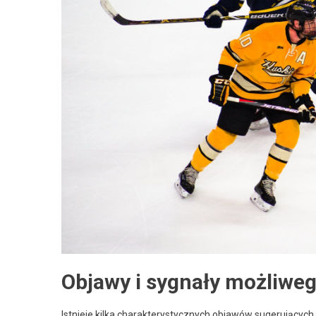
Objawy i sygnały możliweg
Istnieje kilka charakterystycznych objawów sugerujących