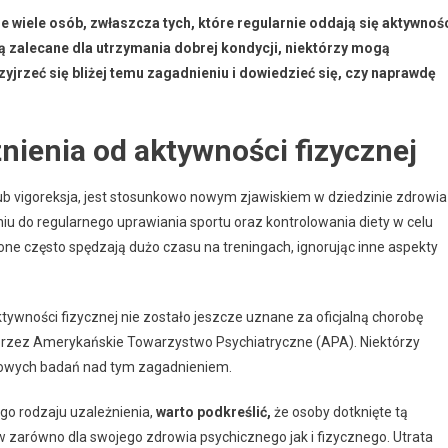
je wiele osób, zwłaszcza tych, które regularnie oddają się aktywnoś
 są zalecane dla utrzymania dobrej kondycji, niektórzy mogą
yjrzeć się bliżej temu zagadnieniu i dowiedzieć się, czy naprawdę
żnienia od aktywności fizycznej
lub vigoreksja, jest stosunkowo nowym zjawiskiem w dziedzinie zdrowia
u do regularnego uprawiania sportu oraz kontrolowania diety w celu
ione często spędzają dużo czasu na treningach, ignorując inne aspekty
tywności fizycznej nie zostało jeszcze uznane za oficjalną chorobę
 przez Amerykańskie Towarzystwo Psychiatryczne (APA). Niektórzy
gółowych badań nad tym zagadnieniem.
go rodzaju uzależnienia,
warto podkreślić,
że osoby dotknięte tą
zarówno dla swojego zdrowia psychicznego jak i fizycznego. Utrata