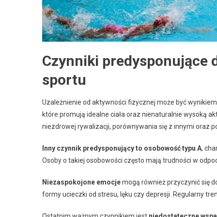
Czynniki predysponujące 
sportu
Uzależnienie od aktywności fizycznej może być wynikie
które promują idealne ciała oraz nienaturalnie wysoką ak
niezdrowej rywalizacji, porównywania się z innymi oraz 
Inny czynnik predysponujący to osobowość typu A
, cha
Osoby o takiej osobowości często mają trudności w odpocz
Niezaspokojone emocje
mogą również przyczynić się do
formy ucieczki od stresu, lęku czy depresji. Regularny tre
Ostatnim ważnym czynnikiem jest
niedostateczne wspa