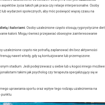
aspektów życia takich jak praca czy relacje interpersonalne. Osoby
ć lub wydarzeń społecznych, aby móc poświęcić więcej czasu na
ietą i kaloriami
. Osoby uzależnione często stosują rygorystyczne diet
wanie kalorii. Mogą również przejawiać obsesyjne zainteresowanie
by uzależnione często nie potrafią zaplanować dni bez aktywności
sto trenują nawet wtedy, gdy są kontuzjowane lub przemęczone.
nym stadium. Jeśli podejrzewasz u siebie lub u kogoś innego możliwe
onalistami takimi jak psycholog czy terapeuta specjalizujący się w
rnego uprawiania sportu oraz wpływ tego rodzaju uzależnienia na
o punktu.