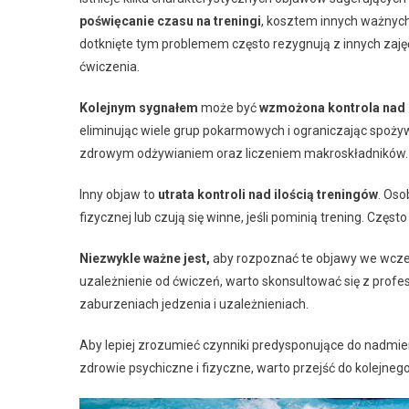
poświęcanie czasu na treningi
, kosztem innych ważnych 
dotknięte tym problemem często rezygnują z innych zaję
ćwiczenia.
Kolejnym sygnałem
może być
wzmożona kontrola nad d
eliminując wiele grup pokarmowych i ograniczając spoży
zdrowym odżywianiem oraz liczeniem makroskładników.
Inny objaw to
utrata kontroli nad ilością treningów
. Oso
fizycznej lub czują się winne, jeśli pominią trening. Czę
Niezwykle ważne jest,
aby rozpoznać te objawy we wczes
uzależnienie od ćwiczeń, warto skonsultować się z profesj
zaburzeniach jedzenia i uzależnieniach.
Aby lepiej zrozumieć czynniki predysponujące do nadmie
zdrowie psychiczne i fizyczne, warto przejść do kolejneg