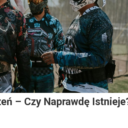
eń – Czy Naprawdę Istnieje