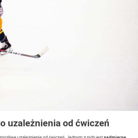
o uzależnienia od ćwiczeń
 możliwe uzależnienie od ćwiczeń. Jednym z nich jest
nadmierne