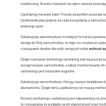
mobilnością. W wielu miastach na całym świecie powstają 
Carsharing ma wiele zalet. Przede wszystkim pozwala n
Użytkownik płaci jedynie za czas korzystania z samochodu
własnego auta.
Subskrypcje samochodowe to kolejna forma korzystania z
dostęp do floty samochodów, co daje mu możliwość wyb
rozwiązanie idealne dla osób ceniących sobie
wolność w
Dzięki rozwojowi technologii carsharing stał się jeszcze 
wynajmowanie samochodów, a także monitorowanie ich do
carsharingu jest niezwykle wygodne.
Subskrypcje samochodowe oferują również dodatkowe kor
abonamentu. Dzięki temu użytkownicy nie muszą martwić
Rozwój carsharingu i subskrypcji jest odpowiedzią na zm
te rozwiązania ze względu na ich elastyczność oraz możli