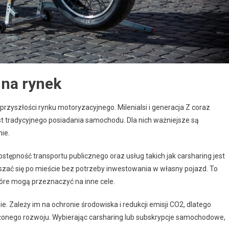
na rynek
rzyszłości rynku motoryzacyjnego. Milenialsi i generacja Z coraz
st tradycyjnego posiadania samochodu. Dla nich ważniejsze są
nie.
stępność transportu publicznego oraz usług takich jak carsharing jest
zać się po mieście bez potrzeby inwestowania w własny pojazd. To
tóre mogą przeznaczyć na inne cele.
e. Zależy im na ochronie środowiska i redukcji emisji CO2, dlatego
żonego rozwoju. Wybierając carsharing lub subskrypcje samochodowe,