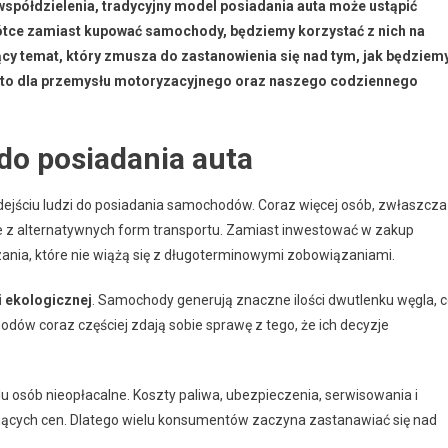
 współdzielenia, tradycyjny model posiadania auta może ustąpić
ótce zamiast kupować samochody, będziemy korzystać z nich na
ący temat, który zmusza do zastanowienia się nad tym, jak będziem
ie to dla przemysłu motoryzacyjnego oraz naszego codziennego
 do posiadania auta
ejściu ludzi do posiadania samochodów. Coraz więcej osób, zwłaszcza
e z alternatywnych form transportu. Zamiast inwestować w zakup
zania, które nie wiążą się z długoterminowymi zobowiązaniami.
 ekologicznej
. Samochody generują znaczne ilości dwutlenku węgla, 
ów coraz częściej zdają sobie sprawę z tego, że ich decyzje
u osób nieopłacalne. Koszty paliwa, ubezpieczenia, serwisowania i
ących cen. Dlatego wielu konsumentów zaczyna zastanawiać się nad