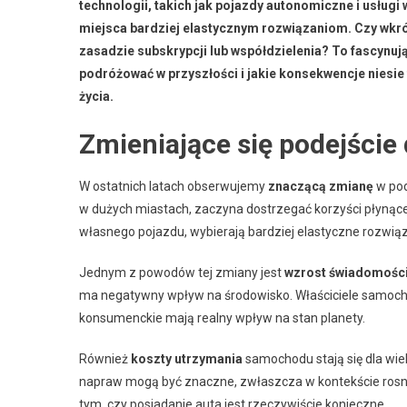
technologii, takich jak pojazdy autonomiczne i usługi
miejsca bardziej elastycznym rozwiązaniom. Czy wkr
zasadzie subskrypcji lub współdzielenia? To fascynuj
podróżować w przyszłości i jakie konsekwencje nies
życia.
Zmieniające się podejście
W ostatnich latach obserwujemy
znaczącą zmianę
w pod
w dużych miastach, zaczyna dostrzegać korzyści płynąc
własnego pojazdu, wybierają bardziej elastyczne rozwią
Jednym z powodów tej zmiany jest
wzrost świadomości
ma negatywny wpływ na środowisko. Właściciele samochod
konsumenckie mają realny wpływ na stan planety.
Również
koszty utrzymania
samochodu stają się dla wiel
napraw mogą być znaczne, zwłaszcza w kontekście rosn
tym, czy posiadanie auta jest rzeczywiście konieczne.