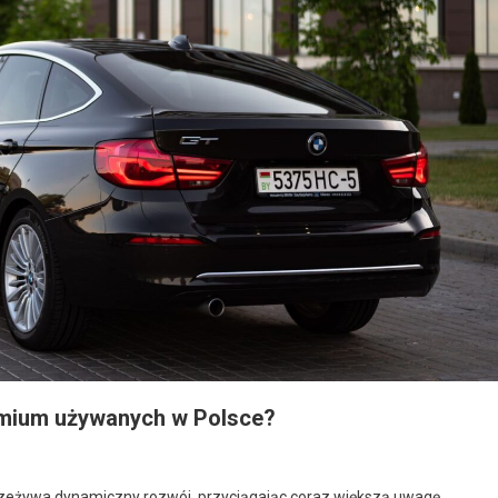
mium używanych w Polsce?
żywa dynamiczny rozwój, przyciągając coraz większą uwagę