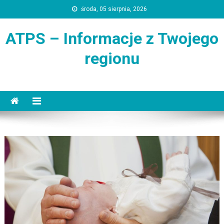
Skip
środa, 05 sierpnia, 2026
to
content
ATPS – Informacje z Twojego
regionu