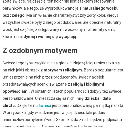
żółte świece. Najczęściej ten kolor nie jest efektem stosowania
barwników, ale tego, że wyprodukowano je z
naturalnego wosku
pszczelego
. Ma on właśnie charakterystyczny żółty kolor. Kiedyś
wszystkie świece były z niego produkowane, ale obecnie naturalny
wosk jest częściej zastępowany nowoczesnymi alternatywami,
które mniej
dymią i wolniej się wytapiają.
Z ozdobnym motywem
Świece tego typu zwykle nie są gładkie. Najczęściej umieszcza się
na nich jakiś obrazek z
motywem religijnym.
Bardzo popularne jest
umieszczanie na nich przez producentów świec naklejek
przedstawiających scenki związane z
religią i biblijnymi
opowieściami.
W ostatnich latach popularność zdobyły też świece
personalizowane. Umieszcza się na nich
imię dziecka i datę
chrztu.
Dzięki temu
świeca
jest spersonalizowaną pamiątką na lata.
W przypadku, gdy w rodzinie jest więcej dzieci, taki podpis
uniemożliwi pomylenie świec. Skoro każda z nich będzie podpisana
imieniem właściciela. Świece z pewnością będą podczas